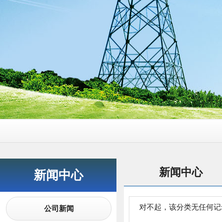
新闻中心
新闻中心
对不起，该分类无任何记
公司新闻