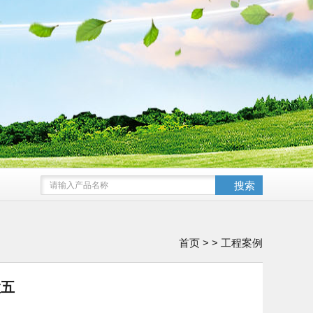
首页
> >
工程案例
置五