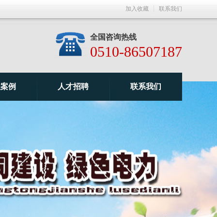
加入收藏
联系我们
全国咨询热线
0510-86507187
程案例
人才招聘
联系我们