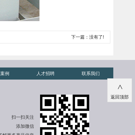
下一篇：没有了!
程案例
人才招聘
联系我们
>
返回顶部
扫一扫关注
添加微信