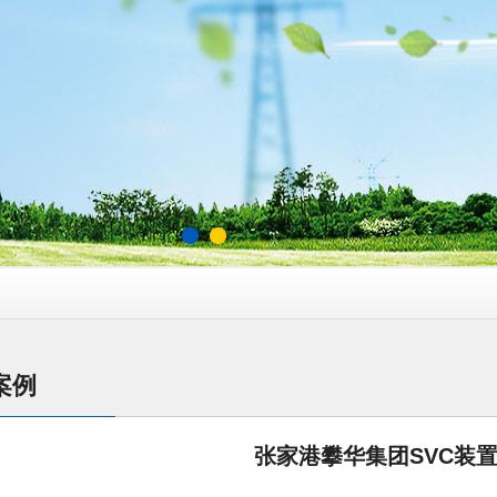
1
2
案例
张家港攀华集团SVC装