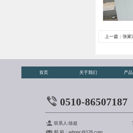
上一篇：
张家
首页
关于我们
产品
0510-86507187
联系人:徐超
邮 箱：whnpc@126.com