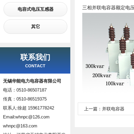
三相并联电容器额定电压6k
电容式电压互感器
其它
联系我们
CONTACT
无锡华能电力电容器有限公司
电话：0510-86507187
传真：0510-86519375
联系人:徐超 15961778242
上一篇：
并联电容器
Email:whnpc@126.com
whnpc@163.com