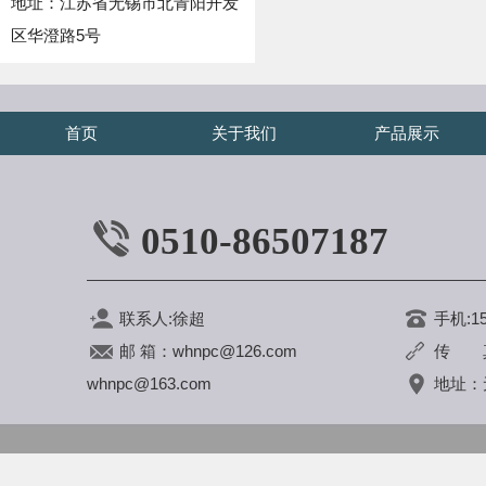
地址：江苏省无锡市北青阳开发
区华澄路5号
首页
关于我们
产品展示
0510-86507187
联系人:徐超
手机:15
邮 箱：whnpc@126.com
传 真：
whnpc@163.com
地址：